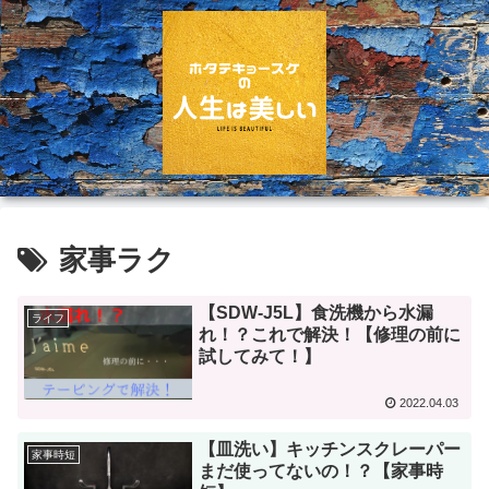
家事ラク
【SDW-J5L】食洗機から水漏
ライフ
れ！？これで解決！【修理の前に
試してみて！】
2022.04.03
【皿洗い】キッチンスクレーパー
家事時短
まだ使ってないの！？【家事時