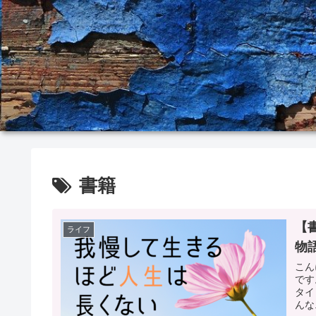
書籍
【
ライフ
物
こん
です
タイ
んな.